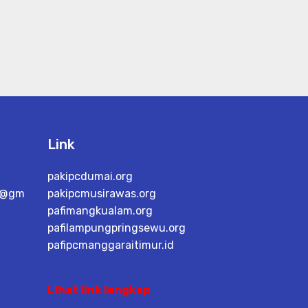
Link
pakipcdumai.org
da@gm
pakipcmusirawas.org
pafimangkualam.org
pafilampungpringsewu.org
pafipcmanggaraitimur.id
Lihat link lengkap