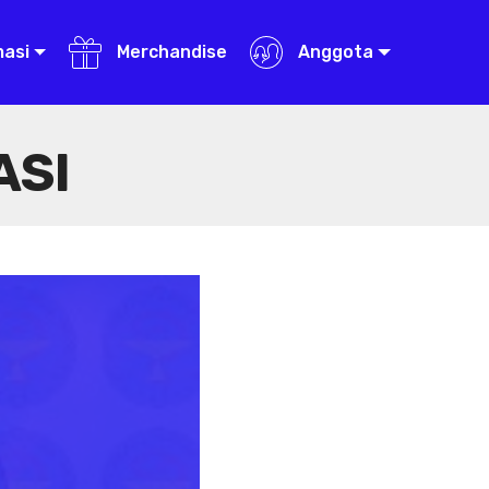
masi
Merchandise
Anggota
ASI