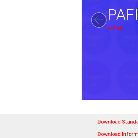
PAF
Previou
pafi.id
Download Stand
Download Informa